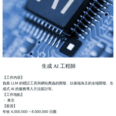
生成 AI 工程師
【工作內容】
負責 LLM 的標註工具與網站爬蟲的開發、以後端為主的全端開發、生
成式 AI 的服務導入方法探討等。
【工作地點】
・ 東京
【薪資】
年收 4,000,000 ~ 8,000,000 日圓