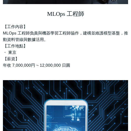
MLOps 工程師
【工作內容】
MLOps 工程師負責與機器學習工程師協作，建構並維護模型基盤，推
動資料管線與數據活用。
【工作地點】
・ 東京
【薪資】
年收 7,000,000円 ~ 12,000,000 日圓