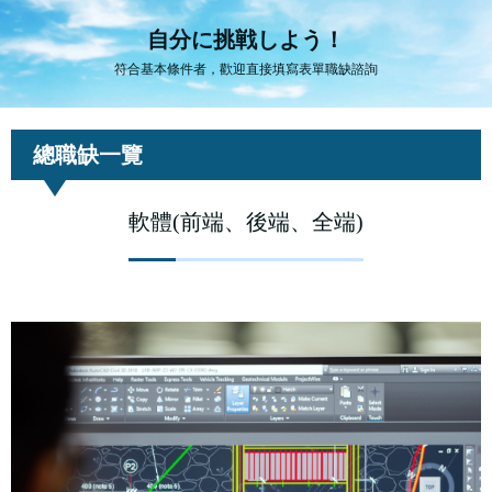
自分に挑戦しよう！
符合基本條件者，歡迎直接填寫表單職缺諮詢
總職缺一覽
軟體(前端、後端、全端)