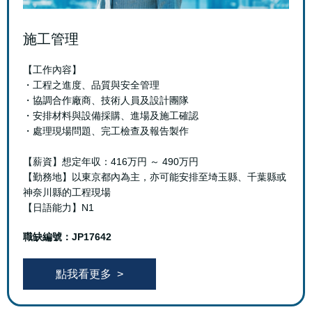
施工管理
【工作內容】
・工程之進度、品質與安全管理
・協調合作廠商、技術人員及設計團隊
・安排材料與設備採購、進場及施工確認
・處理現場問題、完工檢查及報告製作
【薪資】想定年収：416万円 ～ 490万円
【勤務地】以東京都內為主，亦可能安排至埼玉縣、千葉縣或
神奈川縣的工程現場
【日語能力】N1
職缺編號：JP17642
點我看更多