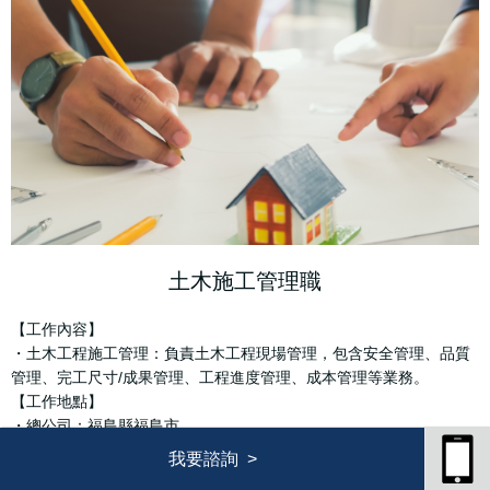
土木施工管理職
【工作內容】
・土木工程施工管理：負責土木工程現場管理，包含安全管理、品質
管理、完工尺寸/成果管理、工程進度管理、成本管理等業務。
【工作地點】
・總公司：福島縣福島市
・各工程現場：福島縣、岩手縣、宮城縣、關東地區一帶
我要諮詢
【薪資】