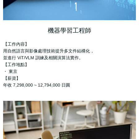
機器學習工程師
【工作內容】
用自然語言與影像處理技術提升多文件結構化，
並進行 ViT/VLM 訓練及相關演算法實作。
【工作地點】
・ 東京
【薪資】
年收 7,298,000 ~ 12,794,000 日圓