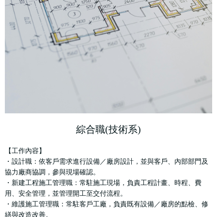
綜合職(技術系)
【工作內容】
・設計職：依客戶需求進行設備／廠房設計，並與客戶、內部部門及
協力廠商協調，參與現場確認。
・新建工程施工管理職：常駐施工現場，負責工程計畫、時程、費
用、安全管理，並管理開工至交付流程。
・維護施工管理職：常駐客戶工廠，負責既有設備／廠房的點檢、修
繕與改造改善。