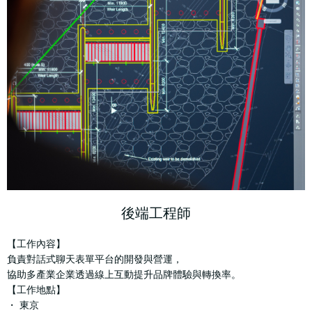
後端工程師
【工作內容】
負責對話式聊天表單平台的開發與營運，
協助多產業企業透過線上互動提升品牌體驗與轉換率。
【工作地點】
・ 東京