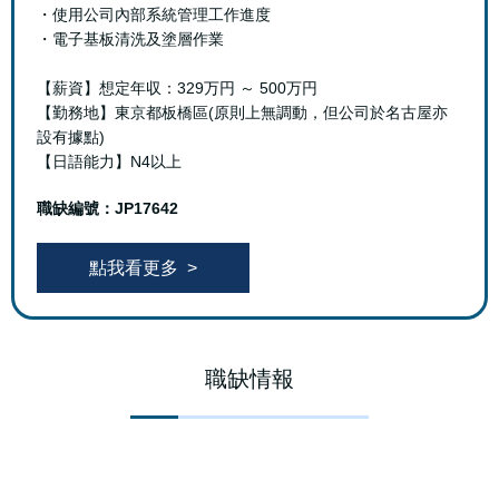
・使用公司內部系統管理工作進度
・電子基板清洗及塗層作業
【薪資】想定年収：329万円 ～ 500万円
【勤務地】東京都板橋區(原則上無調動，但公司於名古屋亦
設有據點)
【日語能力】N4以上
職缺編號：JP17642
點我看更多
職缺情報