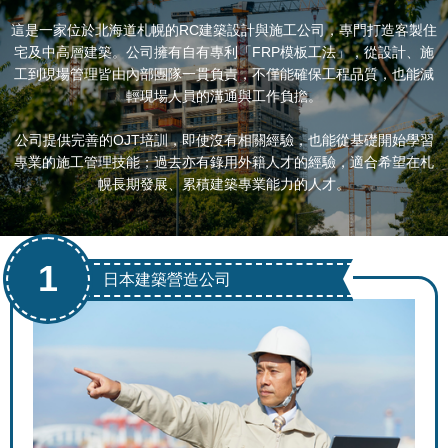
這是一家位於北海道札幌的RC建築設計與施工公司，專門打造客製住
宅及中高層建築。公司擁有自有專利「FRP模板工法」，從設計、施
工到現場管理皆由內部團隊一貫負責，不僅能確保工程品質，也能減
輕現場人員的溝通與工作負擔。
公司提供完善的OJT培訓，即使沒有相關經驗，也能從基礎開始學習
專業的施工管理技能；過去亦有錄用外籍人才的經驗，適合希望在札
幌長期發展、累積建築專業能力的人才。
1
日本建築營造公司