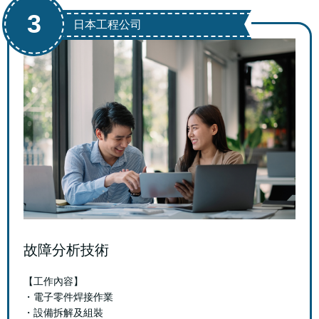
3
日本工程公司
故障分析技術
【工作內容】
・電子零件焊接作業
・設備拆解及組裝