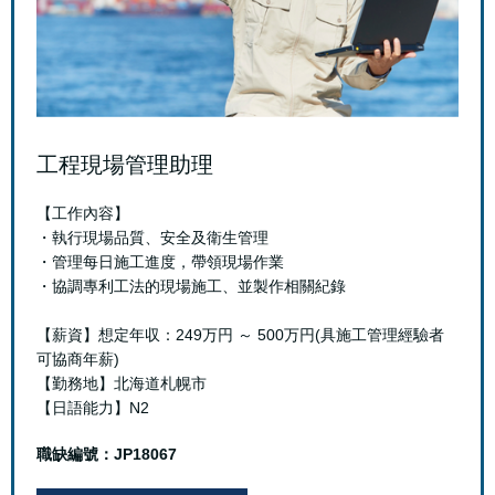
工程現場管理助理
【工作內容】
・執行現場品質、安全及衛生管理
・管理每日施工進度，帶領現場作業
・協調專利工法的現場施工、並製作相關紀錄
【薪資】想定年収：249万円 ～ 500万円(具施工管理經驗者
可協商年薪)
【勤務地】北海道札幌市
【日語能力】N2
職缺編號：JP18067