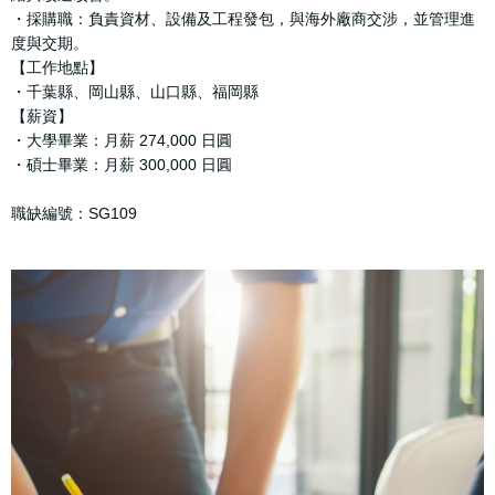
・採購職：負責資材、設備及工程發包，與海外廠商交涉，並管理進
度與交期。
【工作地點】
・千葉縣、岡山縣、山口縣、福岡縣
【薪資】
・大學畢業：月薪 274,000 日圓
・碩士畢業：月薪 300,000 日圓
職缺編號：SG109