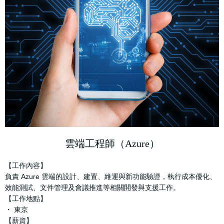
雲端工程師（Azure）
【工作內容】
負責 Azure 雲端的設計、建置、維運與新功能驗證，執行成本優化、
效能測試、文件管理及會議推進等相關開發與支援工作。
【工作地點】
・ 東京
【薪資】