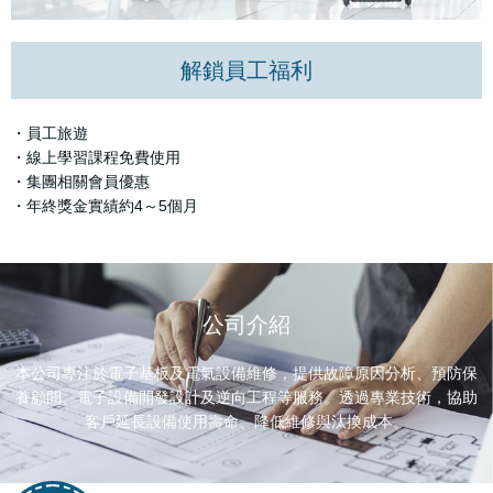
解鎖員工福利
・員工旅遊
・線上學習課程免費使用
・集團相關會員優惠
・年終獎金實績約4～5個月
公司介紹
本公司專注於電子基板及電氣設備維修，提供故障原因分析、預防保
養顧問、電子設備開發設計及逆向工程等服務。透過專業技術，協助
客戶延長設備使用壽命、降低維修與汰換成本。